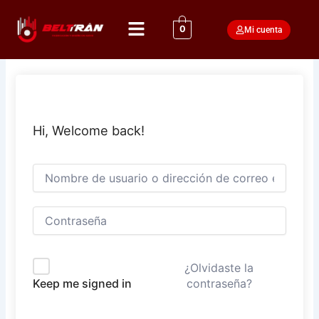
Ir
Menú
al
0
Mi cuenta
contenido
Hi, Welcome back!
¿Olvidaste la
contraseña?
Keep me signed in