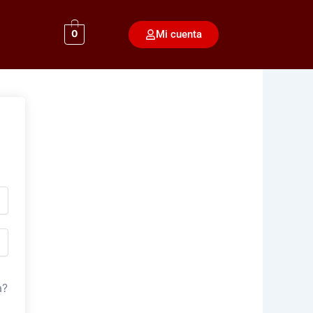
Mi cuenta
0
a?