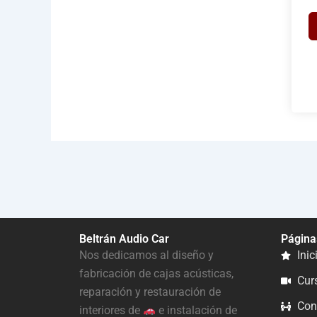
Beltrán Audio Car
Página
Nos dedicamos al diseño y
Inic
fabricación de cajas acústicas,
Cur
reparación y restauración de
Con
interiores de
e instalación de