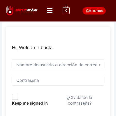
Ir
Menú
al
0
Mi cuenta
contenido
Hi, Welcome back!
¿Olvidaste la
contraseña?
Keep me signed in