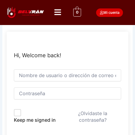
Ir
Menú
al
0
Mi cuenta
contenido
Hi, Welcome back!
¿Olvidaste la
contraseña?
Keep me signed in