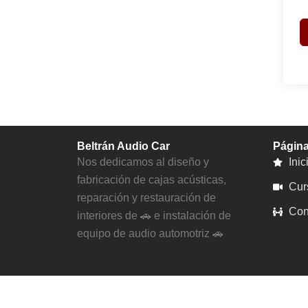
Beltrán Audio Car
Págin
Nos dedicamos al diseño y
Inic
fabricación de cajas acústicas,
Cur
reparación y restauración de
Con
interiores de 🚗 e instalación de
equipo de audio automotriz 🚗