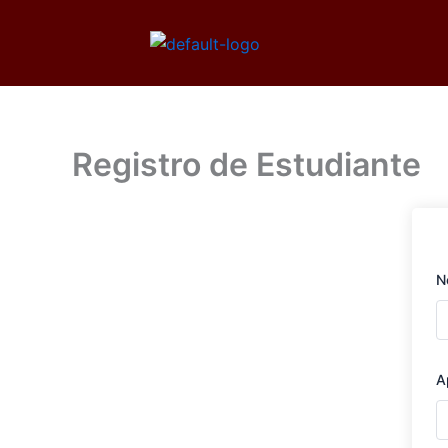
Ir
al
contenido
Registro de Estudiante
N
A