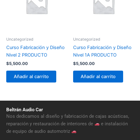
Uncategorized
Uncategorized
Curso Fabricación y Diseño
Curso Fabricación y Diseño
Nivel 2 PRODUCTO
Nivel 1A PRODUCTO
$
5,500.00
$
5,500.00
Añadir al carrito
Añadir al carrito
Beltrán Audio Car
Nos dedicamos al diseño y fabricación de cajas acústicas,
reparación y restauración de interiores de
e instalación
de equipo de audio automotriz